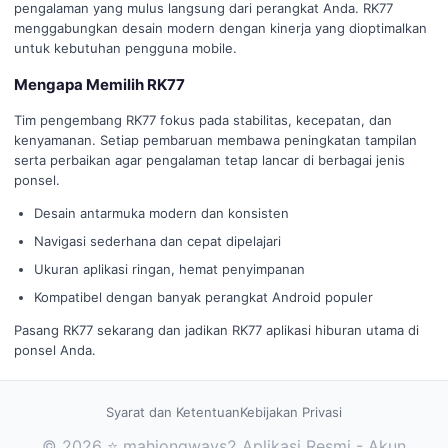
pengalaman yang mulus langsung dari perangkat Anda. RK77
menggabungkan desain modern dengan kinerja yang dioptimalkan
untuk kebutuhan pengguna mobile.
Mengapa Memilih RK77
Tim pengembang RK77 fokus pada stabilitas, kecepatan, dan
kenyamanan. Setiap pembaruan membawa peningkatan tampilan
serta perbaikan agar pengalaman tetap lancar di berbagai jenis
ponsel.
Desain antarmuka modern dan konsisten
Navigasi sederhana dan cepat dipelajari
Ukuran aplikasi ringan, hemat penyimpanan
Kompatibel dengan banyak perangkat Android populer
Pasang RK77 sekarang dan jadikan RK77 aplikasi hiburan utama di
ponsel Anda.
Syarat dan Ketentuan
Kebijakan Privasi
© 2026 ⭐ mahjongways2 Aplikasi Resmi - Akun