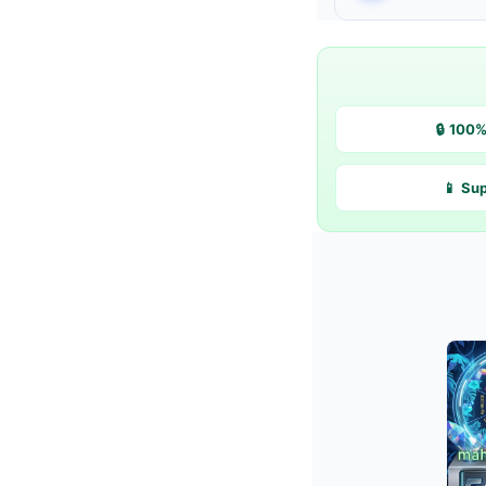
🔒 100
📱 Su