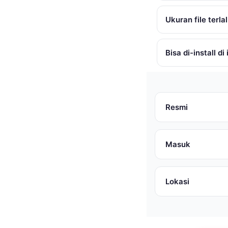
Ukuran file terla
Bisa di-install d
Resmi
Masuk
Lokasi