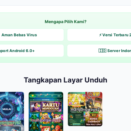
Mengapa Pilih Kami?
% Aman Bebas Virus
⚡ Versi Terbaru
pport Android 6.0+
🇮🇩 Server Indo
Tangkapan Layar Unduh