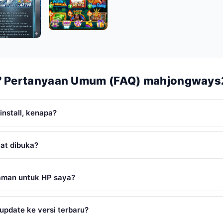
❓ Pertanyaan Umum (FAQ) mahjongways
install, kenapa?
aat dibuka?
aman untuk HP saya?
update ke versi terbaru?