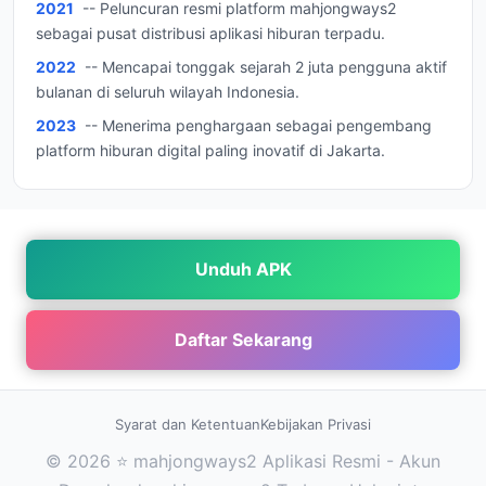
2021
-- Peluncuran resmi platform mahjongways2
sebagai pusat distribusi aplikasi hiburan terpadu.
2022
-- Mencapai tonggak sejarah 2 juta pengguna aktif
bulanan di seluruh wilayah Indonesia.
2023
-- Menerima penghargaan sebagai pengembang
platform hiburan digital paling inovatif di Jakarta.
Unduh APK
Daftar Sekarang
Syarat dan Ketentuan
Kebijakan Privasi
© 2026 ⭐ mahjongways2 Aplikasi Resmi - Akun