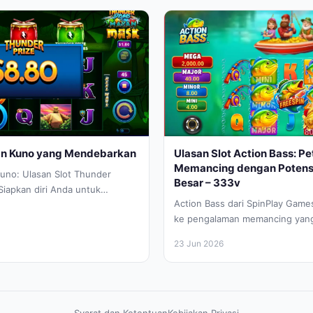
an Kuno yang Mendebarkan
Ulasan Slot Action Bass: P
Memancing dengan Poten
Kuno: Ulasan Slot Thunder
Besar – 333v
iapkan diri Anda untuk
Action Bass dari SpinPlay Ga
arkan ke jantung peradaban
ke pengalaman memancing yan
333v 333v penuh potensi di tepi
23 Jun 2026