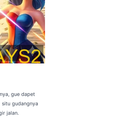
anya, gue dapet
i situ gudangnya
r jalan.