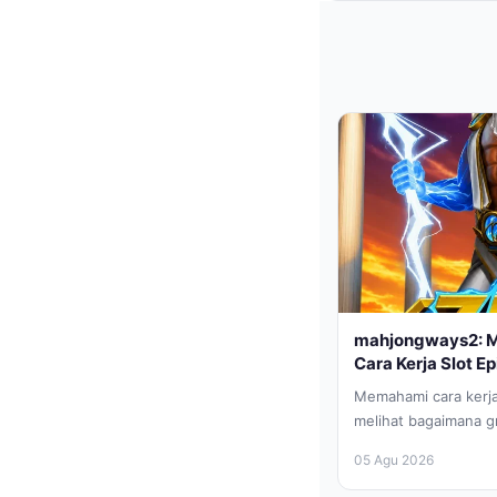
mahjongways2: 
Cara Kerja Slot E
Memahami cara kerja
melihat bagaimana g
ini menggunakan sist
05 Agu 2026