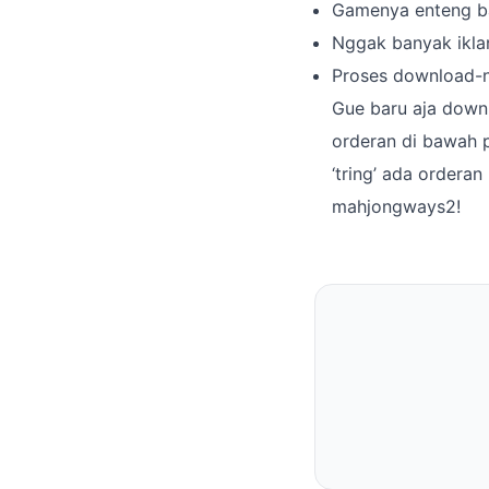
Gamenya enteng ba
Nggak banyak ikla
Proses download-n
Gue baru aja down
orderan di bawah p
‘tring’ ada orderan
mahjongways2!